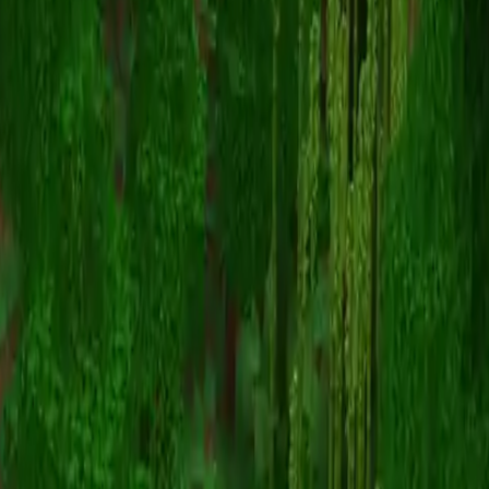
redsvn
Volver a skins