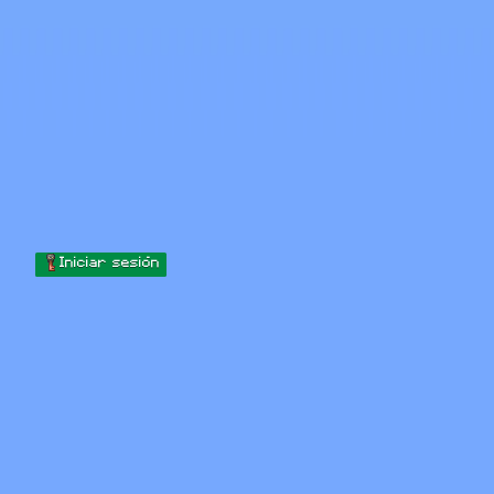
Skip to content
Saltar al contenido
Minecraft.How
Servidores
Skins
Foro
Blog
Herramientas
Iniciar sesión
Inicio