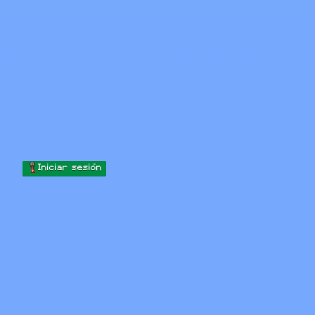
Skip to content
Saltar al contenido
Minecraft.How
Servidores
Skins
Foro
Blog
Herramientas
Iniciar sesión
Inicio