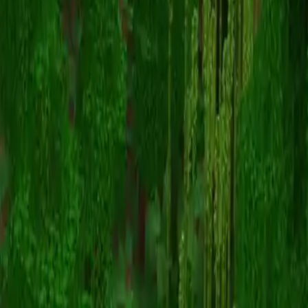
epix_5xg
Volver a skins