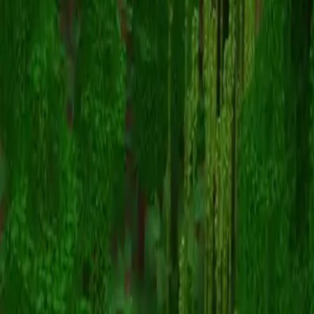
SwitchCraft
Volver a skins