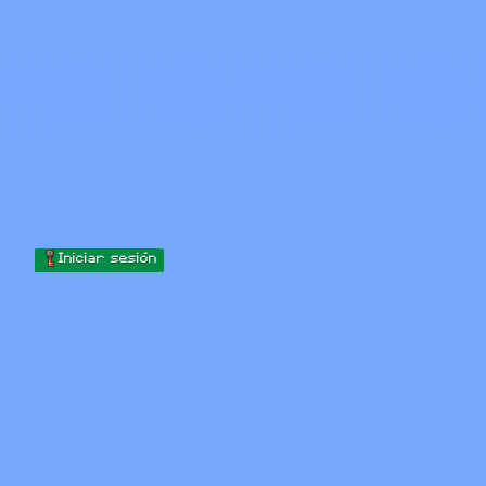
Skip to content
Saltar al contenido
Minecraft.How
Servidores
Skins
Foro
Blog
Herramientas
Iniciar sesión
Inicio