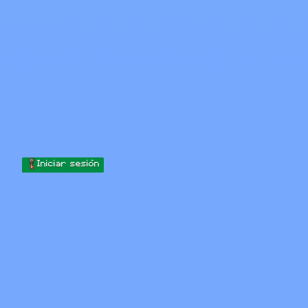
Skip to content
Saltar al contenido
Minecraft.How
Servidores
Skins
Foro
Blog
Herramientas
Iniciar sesión
Inicio