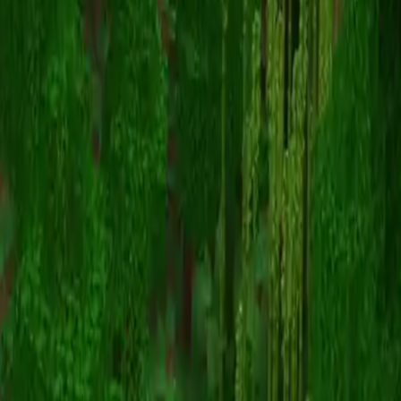
Darksilversoul9
Volver a skins