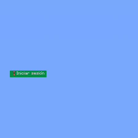
Skip to content
Saltar al contenido
Minecraft.How
Servidores
Skins
Foro
Blog
Herramientas
Iniciar sesión
Inicio