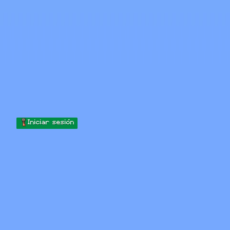
Skip to content
Saltar al contenido
Minecraft.How
Servidores
Skins
Foro
Blog
Herramientas
Iniciar sesión
Inicio