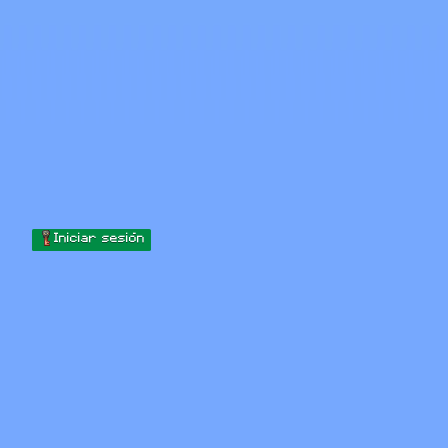
Skip to content
Saltar al contenido
Minecraft.How
Servidores
Skins
Foro
Blog
Herramientas
Iniciar sesión
Inicio