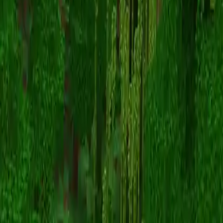
williamlog
Volver a skins