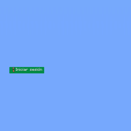
Skip to content
Saltar al contenido
Minecraft.How
Servidores
Skins
Foro
Blog
Herramientas
Iniciar sesión
Inicio