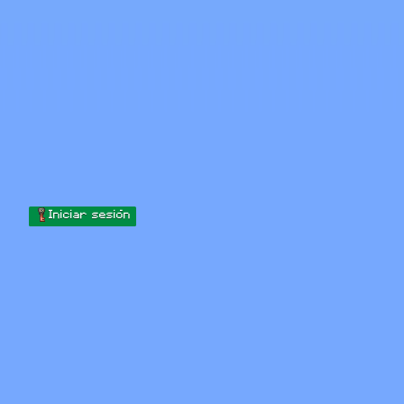
Skip to content
Saltar al contenido
Minecraft.How
Servidores
Skins
Foro
Blog
Herramientas
Iniciar sesión
Inicio