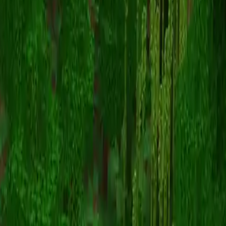
BoySteven
Volver a skins