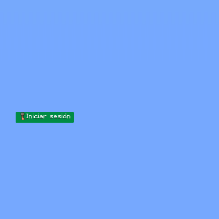
Skip to content
Saltar al contenido
Minecraft.How
Servidores
Skins
Foro
Blog
Herramientas
Iniciar sesión
Inicio