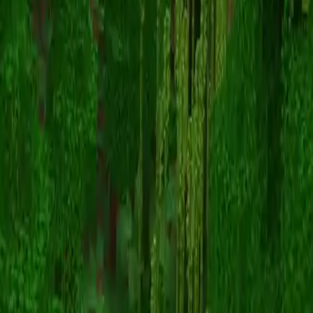
Deeee4
Volver a skins