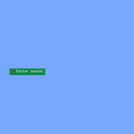
Skip to content
Saltar al contenido
Minecraft.How
Servidores
Skins
Foro
Blog
Herramientas
Iniciar sesión
Inicio