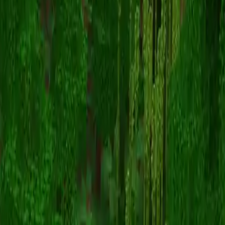
Puma_marleau
Volver a skins