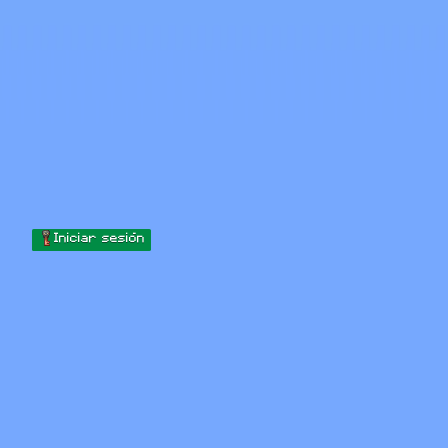
Skip to content
Saltar al contenido
Minecraft.How
Servidores
Skins
Foro
Blog
Herramientas
Iniciar sesión
Inicio