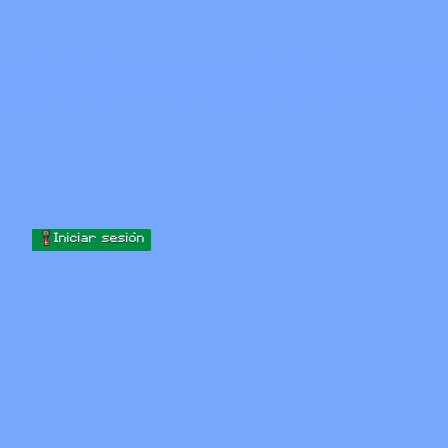
Skip to content
Saltar al contenido
Minecraft.How
Servidores
Skins
Foro
Blog
Herramientas
Iniciar sesión
Inicio