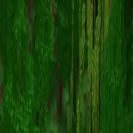
JulioPvP_25
Volver a skins