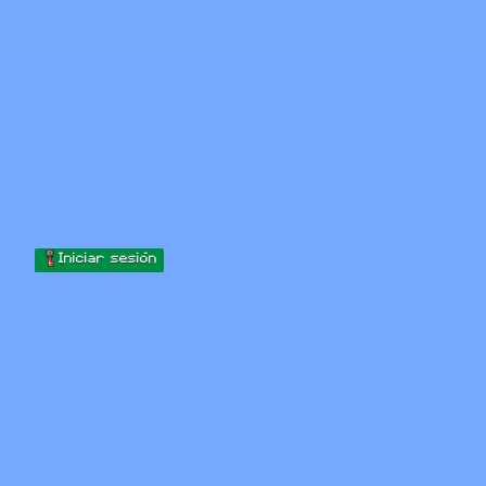
Skip to content
Saltar al contenido
Minecraft.How
Servidores
Skins
Foro
Blog
Herramientas
Iniciar sesión
Inicio