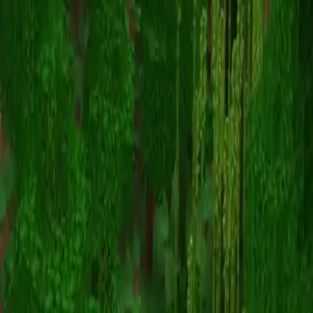
fortniteninja23
Volver a skins