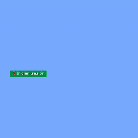
Skip to content
Saltar al contenido
Minecraft.How
Servidores
Skins
Foro
Blog
Herramientas
Iniciar sesión
Inicio