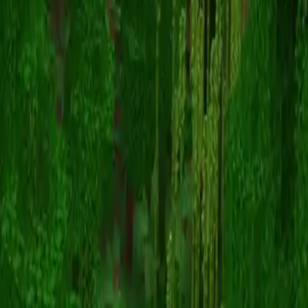
GalThePro
Volver a skins