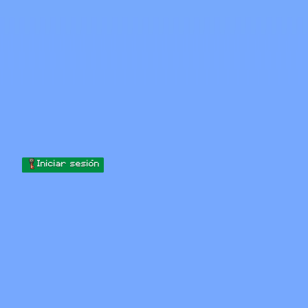
Skip to content
Saltar al contenido
Minecraft.How
Servidores
Skins
Foro
Blog
Herramientas
Iniciar sesión
Inicio