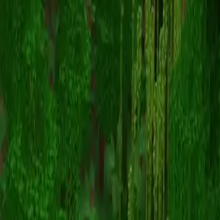
Jinxqd
Volver a skins