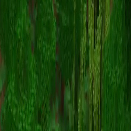
hollyster1891
Volver a skins