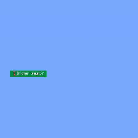
Skip to content
Saltar al contenido
Minecraft.How
Servidores
Skins
Foro
Blog
Herramientas
Iniciar sesión
Inicio