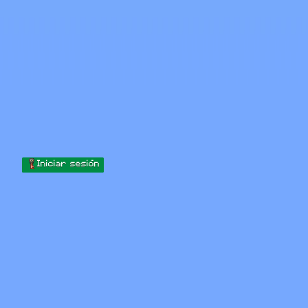
Skip to content
Saltar al contenido
Minecraft.How
Servidores
Skins
Foro
Blog
Herramientas
Iniciar sesión
Inicio