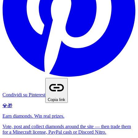
Condividi su Pinterest
Copia link
💎🎁
Earn diamonds. Win real prizes.
Vote, post and collect diamonds around the site — then trade them
for a Minecraft license, PayPal cash or Discord Nitro.