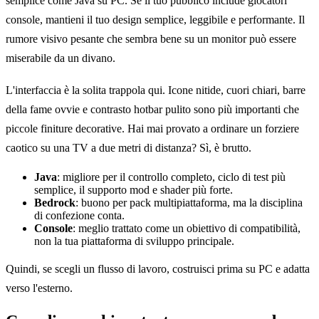
semplice come Java su PC. Se il tuo pubblico include giocatori
console, mantieni il tuo design semplice, leggibile e performante. Il
rumore visivo pesante che sembra bene su un monitor può essere
miserabile da un divano.
L'interfaccia è la solita trappola qui. Icone nitide, cuori chiari, barre
della fame ovvie e contrasto hotbar pulito sono più importanti che
piccole finiture decorative. Hai mai provato a ordinare un forziere
caotico su una TV a due metri di distanza? Sì, è brutto.
Java
: migliore per il controllo completo, ciclo di test più
semplice, il supporto mod e shader più forte.
Bedrock
: buono per pack multipiattaforma, ma la disciplina
di confezione conta.
Console
: meglio trattato come un obiettivo di compatibilità,
non la tua piattaforma di sviluppo principale.
Quindi, se scegli un flusso di lavoro, costruisci prima su PC e adatta
verso l'esterno.