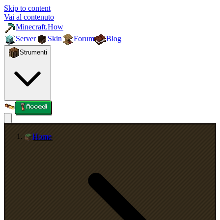
Skip to content
Vai al contenuto
Minecraft.How
Server
Skin
Forum
Blog
Strumenti
Accedi
Home