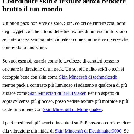
Coordinare skin e texture senza rendere
brutto il tuo mondo
Un buon pack non vive da solo. Skin, colori dell'interfaccia, bordi
degli oggetti, anche il tono delle tue texture di minerali influiscono
se l'intera cosa sembra intenzionale o come cinque idee diverse che
condividono uno zaino.
Se vuoi esempi, guarda come le tavolozze di caratteri possono
orientare la direzione di un pack. Un set più pulito sci-fi o tech si
accoppia bene con skin come
Skin Minecraft di techmakerdb
,
mentre pack a contrasto più luminoso si adattano a qualcosa di più
audace come
Skin Minecraft di BFDIMaker
. Per un aspetto di
sopravvivenza più giocoso, posso vedere texture più morbide e più
calde funzionare con
Skin Minecraft di Moneymaker
.
I pack medievali più scuri o incentrati su PvP possono corrispondere
alla vibrazione più nitida di
Skin Minecraft di Deathmaker9000
. Se