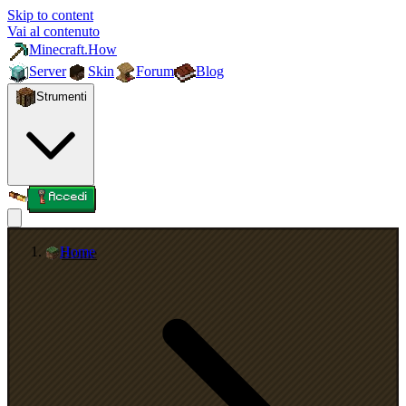
Skip to content
Vai al contenuto
Minecraft.How
Server
Skin
Forum
Blog
Strumenti
Accedi
Home