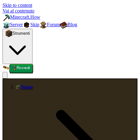
Skip to content
Vai al contenuto
Minecraft.How
Server
Skin
Forum
Blog
Strumenti
Accedi
Home