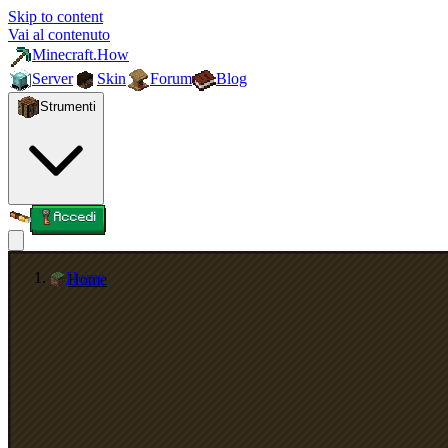
Skip to content
Vai al contenuto
Minecraft.How
Server
Skin
Forum
Blog
Strumenti
Accedi
Home