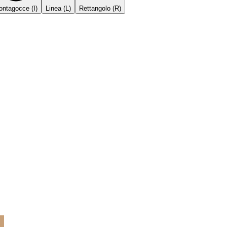
ontagocce
(
I
)
Linea
(
L
)
Rettangolo
(
R
)