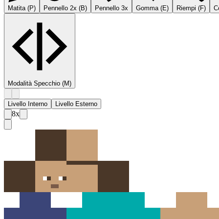
Matita
(
P
)
Pennello 2x
(
B
)
Pennello 3x
Gomma
(
E
)
Riempi
(
F
)
C
Modalità Specchio
(M)
Livello Interno
Livello Esterno
8
x