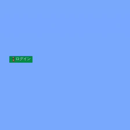
Skip to content
コンテンツへスキップ
Minecraft.How
サーバー
スキン
フォーラム
ブログ
ツール
ログイン
ホーム