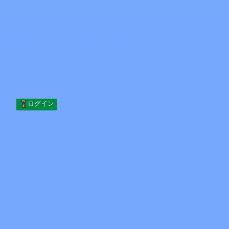
Skip to content
コンテンツへスキップ
Minecraft.How
サーバー
スキン
フォーラム
ブログ
ツール
ログイン
ホーム