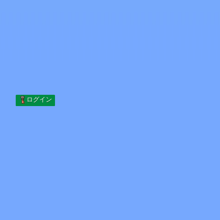
Skip to content
コンテンツへスキップ
Minecraft.How
サーバー
スキン
フォーラム
ブログ
ツール
ログイン
ホーム