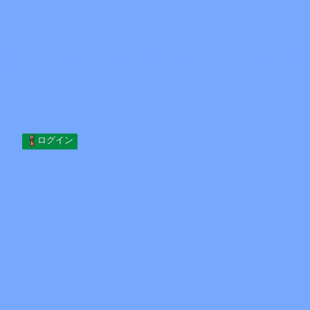
Skip to content
コンテンツへスキップ
Minecraft.How
サーバー
スキン
フォーラム
ブログ
ツール
ログイン
ホーム