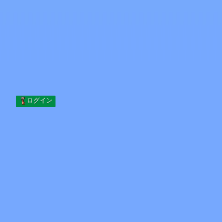
Skip to content
コンテンツへスキップ
Minecraft.How
サーバー
スキン
フォーラム
ブログ
ツール
ログイン
ホーム