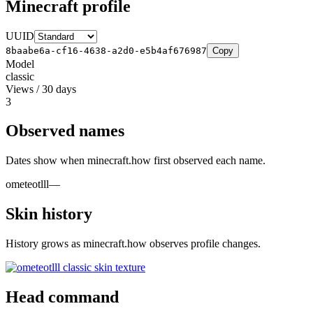
Minecraft profile
UUID
8baabe6a-cf16-4638-a2d0-e5b4af676987
Copy
Model
classic
Views / 30 days
3
Observed names
Dates show when minecraft.how first observed each name.
ometeotlll
—
Skin history
History grows as minecraft.how observes profile changes.
Head command