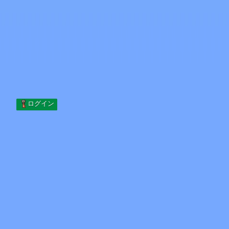
Skip to content
コンテンツへスキップ
Minecraft.How
サーバー
スキン
フォーラム
ブログ
ツール
ログイン
ホーム