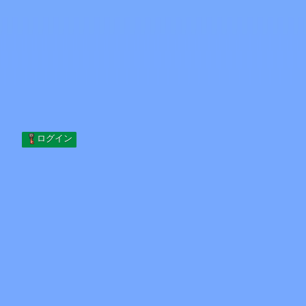
Skip to content
コンテンツへスキップ
Minecraft.How
サーバー
スキン
フォーラム
ブログ
ツール
ログイン
ホーム