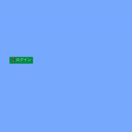
Skip to content
コンテンツへスキップ
Minecraft.How
サーバー
スキン
フォーラム
ブログ
ツール
ログイン
ホーム