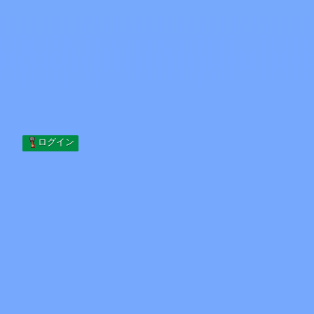
Skip to content
コンテンツへスキップ
Minecraft.How
サーバー
スキン
フォーラム
ブログ
ツール
ログイン
ホーム