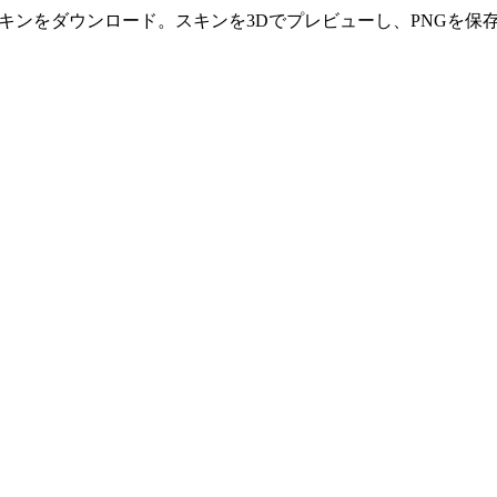
ooper Minecraftスキンをダウンロード。スキンを3Dでプレビューし、P