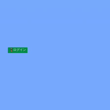
Skip to content
コンテンツへスキップ
Minecraft.How
サーバー
スキン
フォーラム
ブログ
ツール
ログイン
ホーム