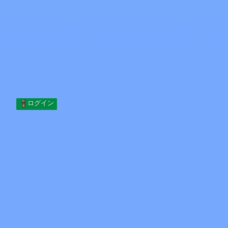
Skip to content
コンテンツへスキップ
Minecraft.How
サーバー
スキン
フォーラム
ブログ
ツール
ログイン
ホーム