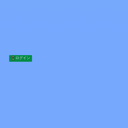
Skip to content
コンテンツへスキップ
Minecraft.How
サーバー
スキン
フォーラム
ブログ
ツール
ログイン
ホーム