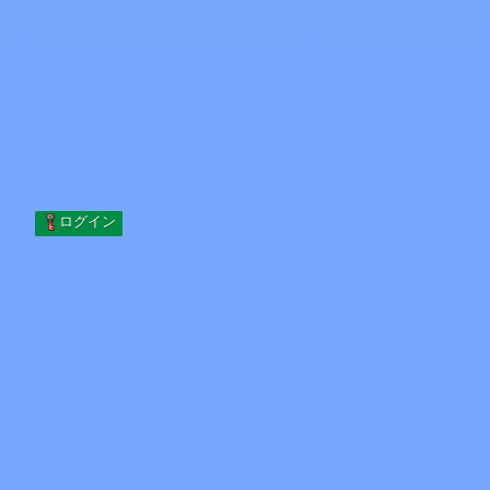
Skip to content
コンテンツへスキップ
Minecraft.How
サーバー
スキン
フォーラム
ブログ
ツール
ログイン
ホーム