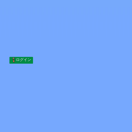
Skip to content
コンテンツへスキップ
Minecraft.How
サーバー
スキン
フォーラム
ブログ
ツール
ログイン
ホーム