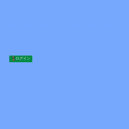
Skip to content
コンテンツへスキップ
Minecraft.How
サーバー
スキン
フォーラム
ブログ
ツール
ログイン
ホーム