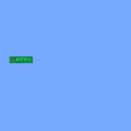
Skip to content
コンテンツへスキップ
Minecraft.How
サーバー
スキン
フォーラム
ブログ
ツール
ログイン
ホーム