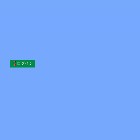
Skip to content
コンテンツへスキップ
Minecraft.How
サーバー
スキン
フォーラム
ブログ
ツール
ログイン
ホーム