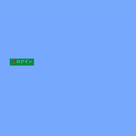
Skip to content
コンテンツへスキップ
Minecraft.How
サーバー
スキン
フォーラム
ブログ
ツール
ログイン
ホーム