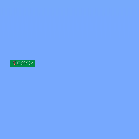
Skip to content
コンテンツへスキップ
Minecraft.How
サーバー
スキン
フォーラム
ブログ
ツール
ログイン
ホーム