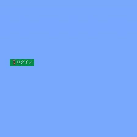
Skip to content
コンテンツへスキップ
Minecraft.How
サーバー
スキン
フォーラム
ブログ
ツール
ログイン
ホーム