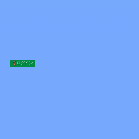
Skip to content
コンテンツへスキップ
Minecraft.How
サーバー
スキン
フォーラム
ブログ
ツール
ログイン
ホーム