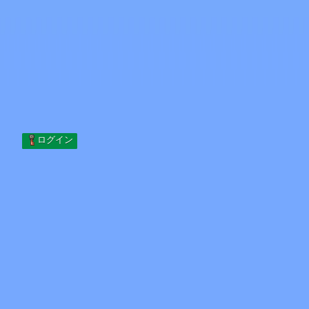
Skip to content
コンテンツへスキップ
Minecraft.How
サーバー
スキン
フォーラム
ブログ
ツール
ログイン
ホーム