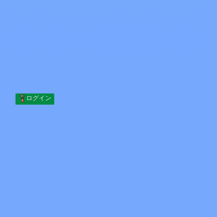
Skip to content
コンテンツへスキップ
Minecraft.How
サーバー
スキン
フォーラム
ブログ
ツール
ログイン
ホーム