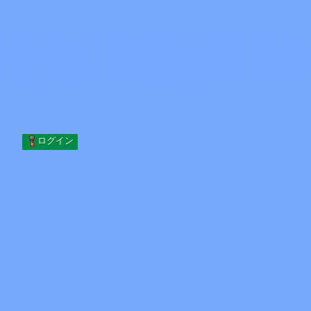
Skip to content
コンテンツへスキップ
Minecraft.How
サーバー
スキン
フォーラム
ブログ
ツール
ログイン
ホーム