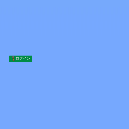
Skip to content
コンテンツへスキップ
Minecraft.How
サーバー
スキン
フォーラム
ブログ
ツール
ログイン
ホーム